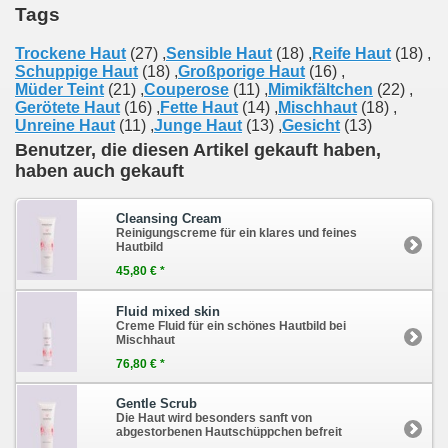
Tags
Trockene Haut
(27)
,
Sensible Haut
(18)
,
Reife Haut
(18)
,
Schuppige Haut
(18)
,
Großporige Haut
(16)
,
Müder Teint
(21)
,
Couperose
(11)
,
Mimikfältchen
(22)
,
Gerötete Haut
(16)
,
Fette Haut
(14)
,
Mischhaut
(18)
,
Unreine Haut
(11)
,
Junge Haut
(13)
,
Gesicht
(13)
Benutzer, die diesen Artikel gekauft haben,
haben auch gekauft
Cleansing Cream
Reinigungscreme für ein klares und feines
Hautbild
45,80 € *
Fluid mixed skin
Creme Fluid für ein schönes Hautbild bei
Mischhaut
76,80 € *
Gentle Scrub
Die Haut wird besonders sanft von
abgestorbenen Hautschüppchen befreit