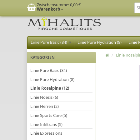
Zwischensumme:
0,00 €
Warenkorb
Linie Pure Basic (34)
Linie Pure Hydration (8)
Linie 
/
Linie Rosalp
KATEGORIEN
Linie Pure Basic (34)
Linie Pure Hydration (8)
Linie Rosalpina (12)
Linie Noesis (6)
Linie Herren (2)
Linie Sports Care (5)
Linie Infiltrans (5)
Linie Expressions