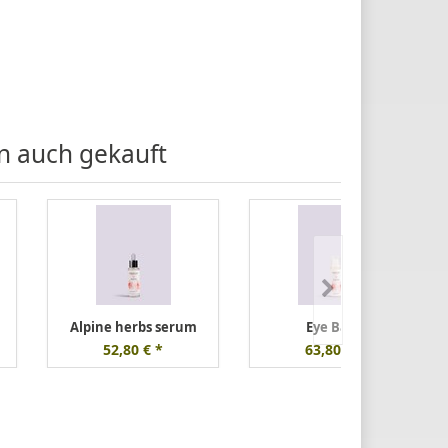
en auch gekauft
Alpine herbs serum
Eye Balm
52,80 € *
63,80 € *