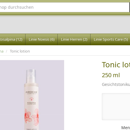
Rosalpina (12)
Linie Noesis (6)
Linie Herren (2)
Linie Sports Care (5)
ina
/
Tonic lotion
Tonic lo
250 ml
Gesichtstonik
Men