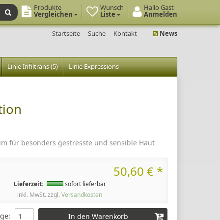
Produkte
Wunsch
Hallo Gast
Vergleichen
Liste
Anmelden
Startseite
Suche
Kontakt
News
Linie Infiltrans (5)
Linie Expressions
tion
um für besonders gestresste und sensible Haut
50,60 € *
Lieferzeit:
sofort lieferbar
inkl. MwSt. zzgl.
Versandkosten
ge
:
In den Warenkorb