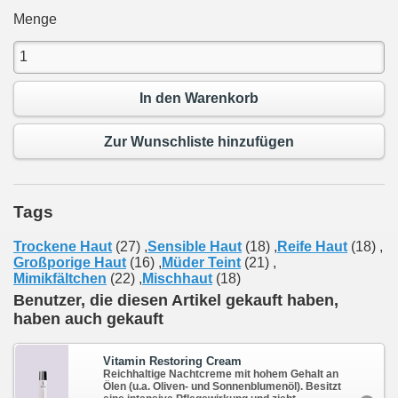
Menge
In den Warenkorb
Zur Wunschliste hinzufügen
Tags
Trockene Haut
(27)
,
Sensible Haut
(18)
,
Reife Haut
(18)
,
Großporige Haut
(16)
,
Müder Teint
(21)
,
Mimikfältchen
(22)
,
Mischhaut
(18)
Benutzer, die diesen Artikel gekauft haben,
haben auch gekauft
Vitamin Restoring Cream
Reichhaltige Nachtcreme mit hohem Gehalt an
Ölen (u.a. Oliven- und Sonnenblumenöl). Besitzt